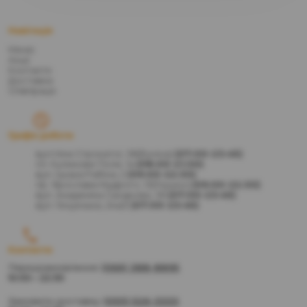
Навігація
Меню
Акції
Контакти
Доставка
Співпраця
Графік роботи
вул.Ніни Строкатої, 38(Буніна)
(07:00-23:45)
пл. Куликове Поле, 1а
(08:00-21:30)
вул. Іцхака Рабіна, 2
(09:00-22:30)
пр. Ярослава Мудрого, 13(Глушко)
(09:00-22:30)
вул. Академіка Сахарова, 36
(07:00-23:45)
вул. Генуезька, 24а/2
(07:00-23:45)
Контакти
Передзамовлення:
(066) 388-8895
10:00 – 22:30
Замовити доставку:
(093) 526-3333