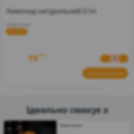
Лимонад натуральний 0.5л
Обери смак
Апельсин
грн
73
Додати до кошика
Ідеально смакує з
Чікен нагетс