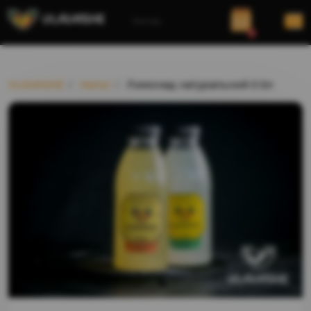
Заклад
0
VLAVASHE
Напої
Лимонад натуральний 0.5л