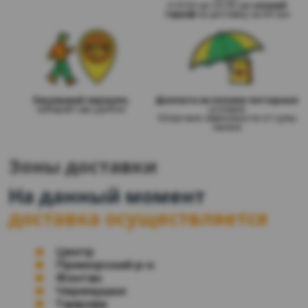
З 21:00 до 22:30 діє
нічний
тариф
на доставку за 59 грн
Заказывай заранее,
Доплата за плохие погодные
забирай где удобно
условия
50грн вне зависимости от сумы
заказа
Зоны доставки
На данный момент
доставка осуществляется
Центр
Приморский р-н
Фонтан
Черемушки
Таирова