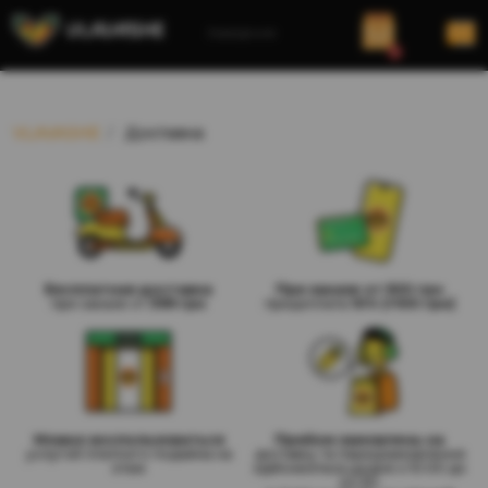
Заведение
0
VLAVASHE
Доставка
Бесплатная доставка
При заказе от 500 грн
при заказе от
399 грн
предоплата
10% (>100 грн)
Можно воспользоваться
Прийом замовлень на
услугой платного подъёма на
доставку та передзамовлення
этаж
здійснюється щодня з 10:00 до
22:30.