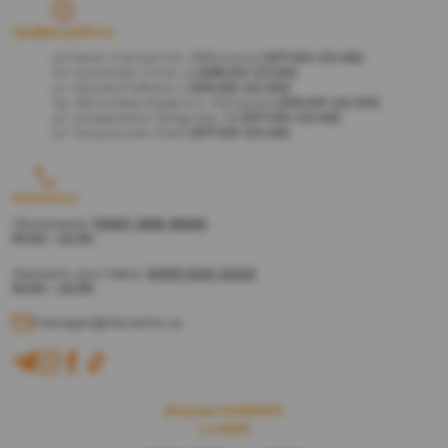
График работы
ул.Нины Строкатой, 38(Бунина)
(07:00-23:45)
пл. Куликово Поле, 1а
(08:00-21:30)
ул. Ицхака Рабина, 2
(09:00-22:30)
пр. Ярослава Мудрого, 13(Глушка)
(09:00-22:30)
ул. Академика Сахарова, 36
(07:00-23:45)
ул. Генуэзская, 24а/2
(07:00-23:45)
Контакты
Предзаказ:
(066) 388-8895
10:00 – 22:30
Заказать доставку:
(093) 526-3333
10:00 – 22:30
manager@vlavashe.ua
Возьми VLAVASHE
з собой