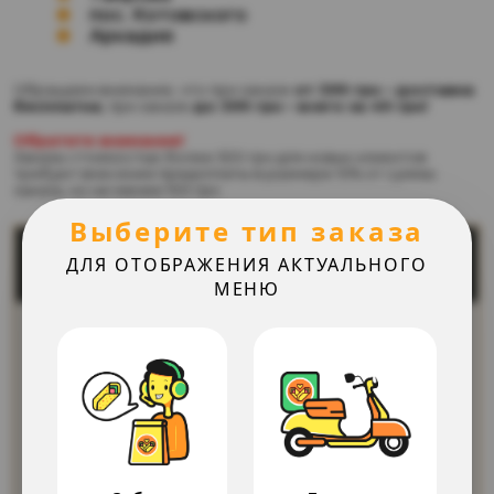
пос. Котовского
Аркадия
Обращаем внимание, что при заказе
от 399 грн – доставка
бесплатна
, при заказе
до 399 грн – всего за 49 грн!
Обратите внимание!
Заказы стоимостью более 500 грн для новых клиентов
требуют внесения предоплаты в размере 10% от суммы
заказа, но не менее 100 грн
Выберите тип заказа
ДЛЯ ОТОБРАЖЕНИЯ АКТУАЛЬНОГО
МЕНЮ