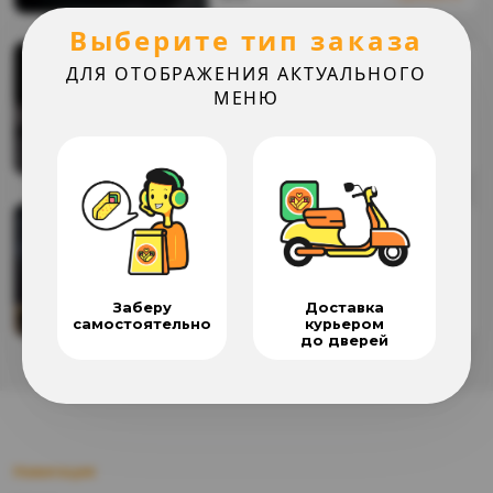
Выберите тип заказа
Луковые кольца
ДЛЯ ОТОБРАЖЕНИЯ АКТУАЛЬНОГО
МЕНЮ
94
₴
Добавить
Картошка фри
Заберу
Доставка
72
₴
Добавить
самостоятельно
курьером
до дверей
Навигация