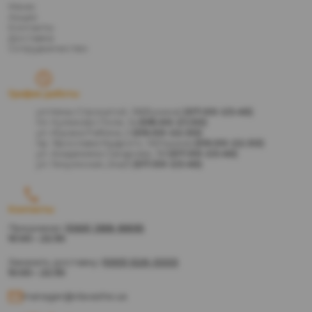
Меню
Акции
Контакты
Доставка
Сотрудничество
График работы
ул.Нины Строкатой, 38(Бунина)
(07:00-23:45)
пл. Куликово Поле, 1а
(08:00-21:30)
ул. Ицхака Рабина, 2
(09:00-22:30)
пр. Ярослава Мудрого, 13(Глушка)
(09:00-22:30)
ул. Академика Сахарова, 36
(07:00-23:45)
ул. Генуэзская, 24а/2
(07:00-23:45)
Контакты
Предзаказ:
(066) 388-8895
10:00 – 22:30
Заказать доставку:
(093) 526-3333
10:00 – 22:30
manager@vlavashe.ua