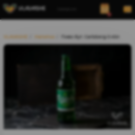
Заведение
0
VLAVASHE
Напитки
Пиво бут. Carlsberg 0.45л