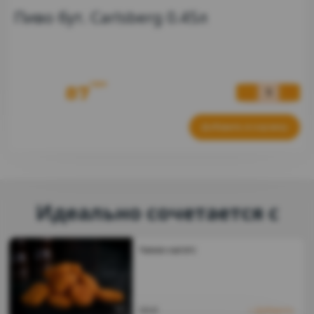
Пиво бут. Carlsberg 0.45л
грн
87
Добавить в корзину
Идеально сочетается с
Чикен нагетс
129
₴
Добавить