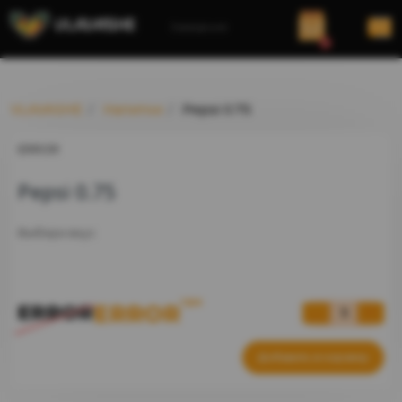
Заведение
0
VLAVASHE
Напитки
Pepsi 0.75
ERROR
Pepsi 0.75
Выбери вкус
грн
ERROR
ERROR
Добавить в корзину