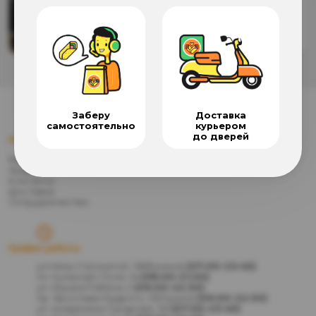
72
₴
Добавить
Заберу
Доставка
самостоятельно
курьером
до дверей
Навигация
Меню
Акции
Контакты
Доставка
Сотрудничество
График работы
ул.Нины Строкатой, 38(Бунина)
(07:00-23:45)
пл. Куликово Поле, 1а
(08:00-21:30)
ул. Ицхака Рабина, 2
(09:00-22:30)
пр. Ярослава Мудрого, 13(Глушка)
(09:00-22:30)
ул. Академика Сахарова, 36
(07:00-23:45)