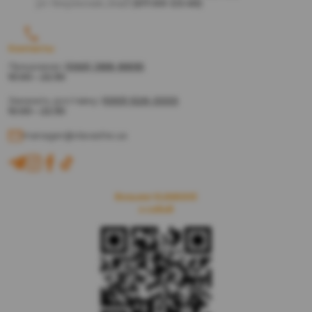
ул. Генуэзская, 24а/2
(07:00-23:45)
Контакты
Предзаказ:
(066) 388-8895
10:00 – 22:30
Заказать доставку:
(093) 526-3333
10:00 – 22:30
manager@vlavashe.ua
Возьми VLAVASHE
з собой