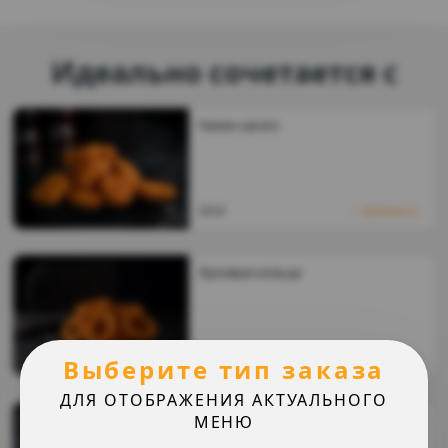
Идеально сочетается с
Чикен нагетс
129
₴
Добавить
Луковые кольца
94
₴
Добавить
Выберите тип заказа
ДЛЯ ОТОБРАЖЕНИЯ АКТУАЛЬНОГО
Картошка фри
МЕНЮ