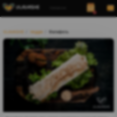
Заведение
0
VLAVASHE
Veggie
Фалафель