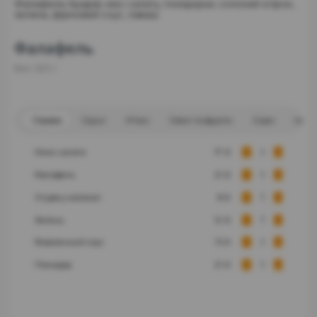
Фалафель-5шарів, мікс салату, помідорки, солоний огірок,
зелень, фірмовий соус, лаваш
Фалафель
Вес
520
г
Страва
Соуси
М'ясо
Овочі та фрукти
Сири
Інше
Микс салата
17
₴
Фалафель
21
₴
Огурец малосол.
8
₴
Зелень
12
₴
Фирменный соус
13
₴
Помидор
21
₴