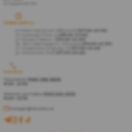
Сотрудничество
График работы
ул.Нины Строкатой, 38(Бунина)
(07:00-23:45)
пл. Куликово Поле, 1а
(08:00-21:30)
ул. Ицхака Рабина, 2
(09:00-22:30)
пр. Ярослава Мудрого, 13(Глушка)
(09:00-22:30)
ул. Академика Сахарова, 36
(07:00-23:45)
ул. Генуэзская, 24а/2
(07:00-23:45)
Контакты
Предзаказ:
(066) 388-8895
10:00 – 22:30
Заказать доставку:
(093) 526-3333
10:00 – 22:30
manager@vlavashe.ua