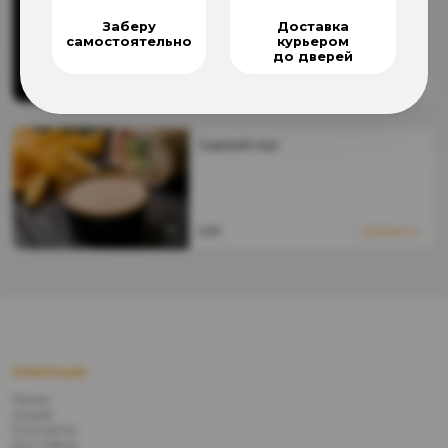
Заберу
Доставка
самостоятельно
курьером
до дверей
73
₴
Добавить
Сырный соус
26
₴
Добавить
Навигация
Меню
Акции
Контакты
Доставка